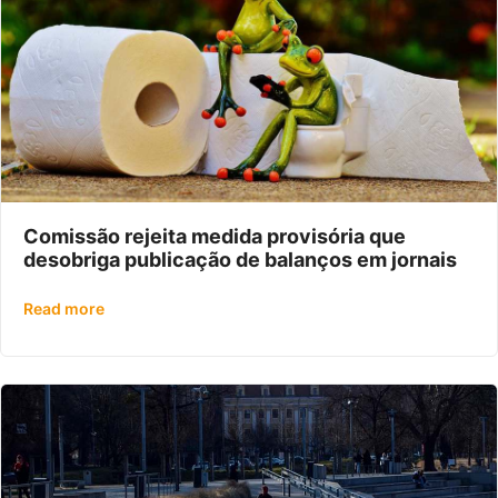
Comissão rejeita medida provisória que
desobriga publicação de balanços em jornais
Read more