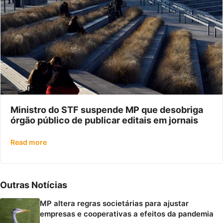
Ministro do STF suspende MP que desobriga
órgão público de publicar editais em jornais
Read more
Outras Notícias
MP altera regras societárias para ajustar
empresas e cooperativas a efeitos da pandemia