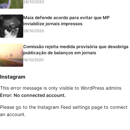
28/10/2020
Maia defende acordo para evitar que MP
inviabilize jornais impressos
28/10/2020
Comissão rejeita medida provisória que desobriga
publicação de balanços em jornais
19/10/2020
Instagram
This error message is only visible to WordPress admins
Error: No connected account.
Please go to the Instagram Feed settings page to connect
an account.