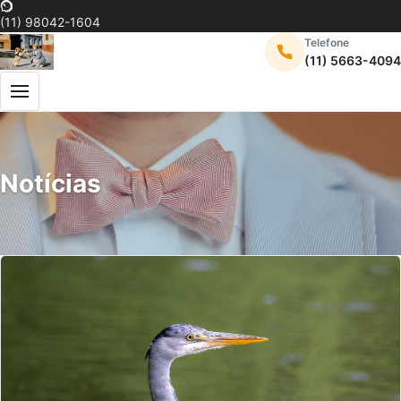
(11) 98042-1604
Telefone
(11) 5663-4094
Notícias