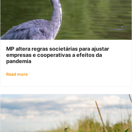
MP altera regras societárias para ajustar
empresas e cooperativas a efeitos da
pandemia
Read more