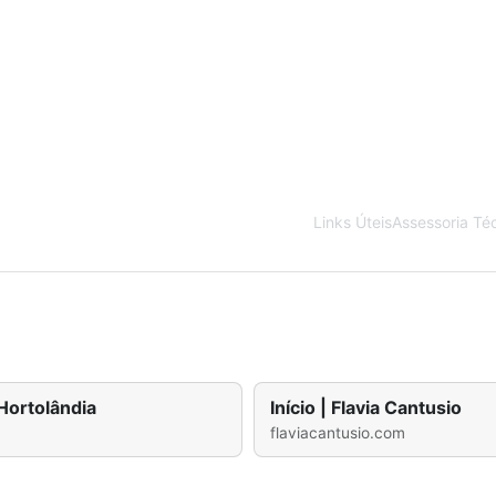
Links Úteis
Assessoria Té
 Hortolândia
Início | Flavia Cantusio
flaviacantusio.com