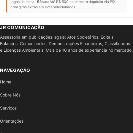
jogos de mesa ·
Bônus:
Até R$ 500 no primeiro depósito via PIX,
com giros extras em slots selecionados
JR COMUNICAÇÃO
Assessoria em publicações legais: Atos Societários, Editais,
Balanços, Comunicados, Demonstrações Financeiras, Classificados
e Licenças Ambientais. Mais de 10 anos de experiência no mercado.
NAVEGAÇÃO
Home
Sobre Nós
Serviços
Orientações