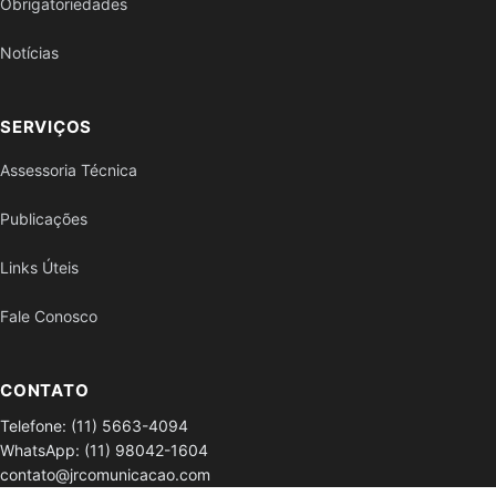
Obrigatoriedades
Notícias
SERVIÇOS
Assessoria Técnica
Publicações
Links Úteis
Fale Conosco
CONTATO
Telefone: (11) 5663-4094
WhatsApp: (11) 98042-1604
contato@jrcomunicacao.com