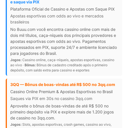
e saque via PIX
Plataforma Oficial de Cassino e Apostas com Saque PIX
Apostas esportivas com odds ao vivo e mercados
brasileiros
No 8uuu.com você encontra cassino online com mais de
dois mil títulos, caça-níqueis dos principais provedores e
apostas esportivas com odds ao vivo. Pagamentos
processados em PIX, suporte 24/7 e ambiente licenciado
para jogadores do Brasil.
Jogos:
Cassino online, caça-níqueis, apostas esportivas, cassino
ao vivo ·
Bônus:
Bônus de cadastro creditado após o primeiro
depósito, com saldo extra para cassino e esportes
3QQ — Bônus de boas-vindas até R$ 500 no 3qq.com
Cassino Online Premium & Apostas Esportivas no Brasil
Saques via PIX em 30s no cassino 3qq.com
Aproveite o bônus de boas-vindas de até R$ 500 no
primeiro depósito via PIX e explore mais de 1.200 jogos
de cassino no 3qq.com.
Jogos:
Slots, apostas esportivas, crash games, cassino ao vivo,