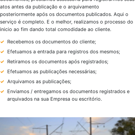
atos antes da publicação e o arquivamento
posteriormente após os documentos publicados. Aqui o
serviço é completo. E o melhor, realizamos o processo do
inicio ao fim dando total comodidade ao cliente.
Recebemos os documentos do cliente;
Efetuamos a entrada para registros dos mesmos;
Retiramos os documentos após registrados;
Efetuamos as publicações necessárias;
Arquivamos as publicações;
Enviamos / entregamos os documentos registrados e
arquivados na sua Empresa ou escritório.