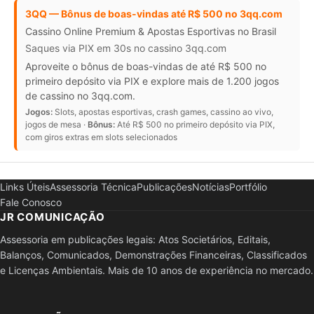
3QQ — Bônus de boas-vindas até R$ 500 no 3qq.com
Cassino Online Premium & Apostas Esportivas no Brasil
Saques via PIX em 30s no cassino 3qq.com
Aproveite o bônus de boas-vindas de até R$ 500 no
primeiro depósito via PIX e explore mais de 1.200 jogos
de cassino no 3qq.com.
Jogos:
Slots, apostas esportivas, crash games, cassino ao vivo,
jogos de mesa ·
Bônus:
Até R$ 500 no primeiro depósito via PIX,
com giros extras em slots selecionados
Links Úteis
Assessoria Técnica
Publicações
Notícias
Portfólio
Fale Conosco
JR COMUNICAÇÃO
Assessoria em publicações legais: Atos Societários, Editais,
Balanços, Comunicados, Demonstrações Financeiras, Classificados
e Licenças Ambientais. Mais de 10 anos de experiência no mercado.