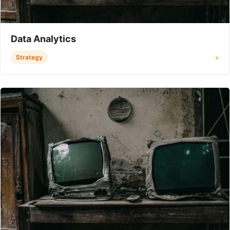
Data Analytics
+
Strategy