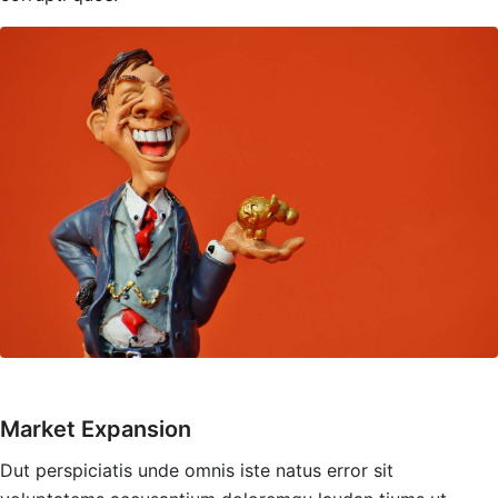
Market Expansion
Dut perspiciatis unde omnis iste natus error sit