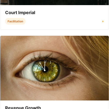
Court Imperial
+
Facilitation
Revenue Growth