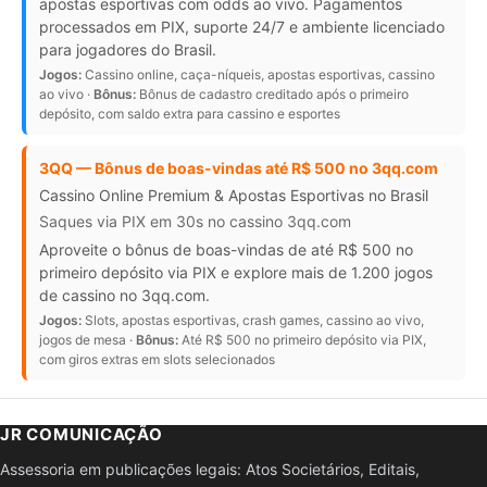
apostas esportivas com odds ao vivo. Pagamentos
processados em PIX, suporte 24/7 e ambiente licenciado
para jogadores do Brasil.
Jogos:
Cassino online, caça-níqueis, apostas esportivas, cassino
ao vivo ·
Bônus:
Bônus de cadastro creditado após o primeiro
depósito, com saldo extra para cassino e esportes
3QQ — Bônus de boas-vindas até R$ 500 no 3qq.com
Cassino Online Premium & Apostas Esportivas no Brasil
Saques via PIX em 30s no cassino 3qq.com
Aproveite o bônus de boas-vindas de até R$ 500 no
primeiro depósito via PIX e explore mais de 1.200 jogos
de cassino no 3qq.com.
Jogos:
Slots, apostas esportivas, crash games, cassino ao vivo,
jogos de mesa ·
Bônus:
Até R$ 500 no primeiro depósito via PIX,
com giros extras em slots selecionados
JR COMUNICAÇÃO
Assessoria em publicações legais: Atos Societários, Editais,