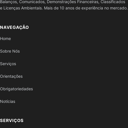
Balanços, Comunicados, Demonstrações Financeiras, Classificados
e Licenças Ambientais. Mais de 10 anos de experiência no mercado.
NAVEGAÇÃO
Home
Sobre Nós
Serviços
Orientações
Obrigatoriedades
Notícias
SERVIÇOS