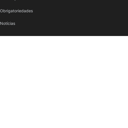
Obrigatoriedades
Notícias
SERVIÇOS
Assessoria Técnica
Publicações
Links Úteis
Fale Conosco
CONTATO
Telefone: (11) 5663-4094
WhatsApp: (11) 98042-1604