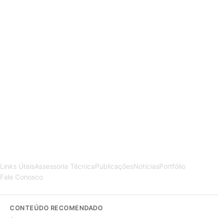
Links Úteis
Assessoria Técnica
Publicações
Notícias
Portfólio
Fale Conosco
CONTEÚDO RECOMENDADO